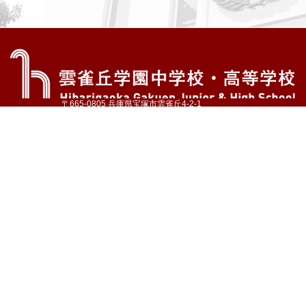
〒665-0805 兵庫県宝塚市雲雀丘4-2-1
TEL:072-759-1300 FAX:072-755-4610
公式Instagram
公式LINE
アクセス
資料請求
学校案内
教育内容・進路
学園生活
入試情報
各種手続
お問い合わせ
サイトマップ
採用情報
いじめ防止基本方針
プライバシーポリシー
© Hibarigaoka Gakuen Junior & Senior High School
学校法人 雲雀丘学園
学園小学校
学園幼稚園
中山台幼稚園
同窓会 告天子の会
協定校 ドイツ・ヘルバルト