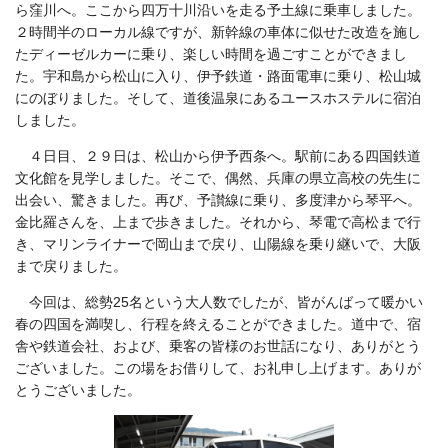
ら窪川へ。ここから四万十川沿いを走る予土線に乗車しました。
２時間半のローカル線ですが、新幹線の車体に似せた改造を施し
たディーゼルカーに乗り、楽しい時間を過ごすことができまし
た。宇和島から松山に入り、伊予鉄道・路面電車に乗り、松山城
にのぼりました。そして、道後温泉にあるユースホステルに宿泊
しました。
４日目、２９日は、松山から伊予西条へ。駅前にある四国鉄道
文化館を見学しました。そこで、偶然、兵庫の県立高校の先生に
出会い、驚きました。再び、予讃線に乗り、多度津から琴平へ。
金比羅さんを、上まで歩きました。それから、琴電で高松まで行
き、マリンライナーで岡山まで戻り、山陽線を乗り継いで、大阪
まで戻りました。
今回は、総勢25名という大人数でしたが、皆がんばって暖かい
春の四国を満喫し、行程を終えることができました。道中で、宿
舎や鉄道会社、および、乗客の皆様のお世話になり、ありがとう
ございました。この場をお借りして、お礼申し上げます。ありが
とうございました。