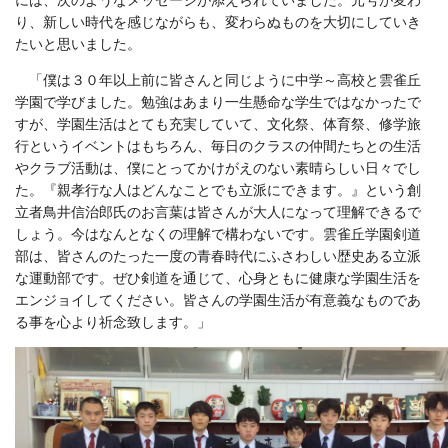
には、次のようなメッセージが添えられていました。元号が変わ
り、新しい時代を感じながらも、変わらぬものを大切にしていき
たいと思いました。
「僕は３０年以上前に皆さんと同じように中学～高校と雲雀丘
学園で学びました。勉強はあまり一生懸命な学生ではなかったで
すが、学園生活はとても充実していて、文化祭、体育祭、修学旅
行というイベントはもちろん、毎日のクラスの仲間たちとの生活
やクラブ活動は、僕にとってかけがえのない素晴らしい日々でし
た。『親孝行な人はどんなことでも立派にできます。』という創
立者鳥井信治郎氏のお言葉は皆さんが大人になって理解できるで
しょう。今はなんとなくの理解で構わないです。雲雀丘学園剣道
部は、皆さんのたった一度の青春時代にふさわしい歴史ある立派
な運動部です。ぜひ剣道を通じて、心身ともに健康な学園生活を
エンジョイしてください。皆さんの学園生活が有意義なものであ
る事を心より祈念致します。」