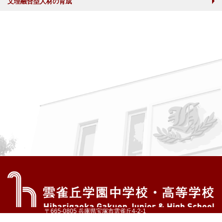
文理融合型人材の育成
〒665-0805 兵庫県宝塚市雲雀丘4-2-1
TEL:072-759-1300 FAX:072-755-4610