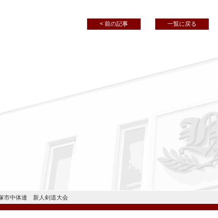
< 前の記事
一覧に戻る
塚市中体連 新人剣道大会