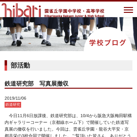
部活動
鉄道研究部 写真展撤収
2019/11/06
鉄道研究
今日11月6日放課後、鉄道研究部は、10/4から阪急大阪梅田駅構
内ギャラリーコーナー（京都線ホーム下）で開催していた鉄道写
真展の撤収を行いました。今回は、雲雀丘学園・龍谷大平安・京
都共栄の3校合同で開催しました。ご覧頂いた皆さん、ありがとう