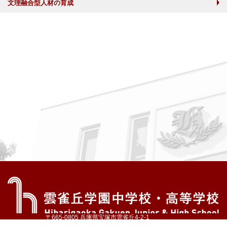
文理融合型人材の育成
〒665-0805 兵庫県宝塚市雲雀丘4-2-1
TEL:072-759-1300 FAX:072-755-4610