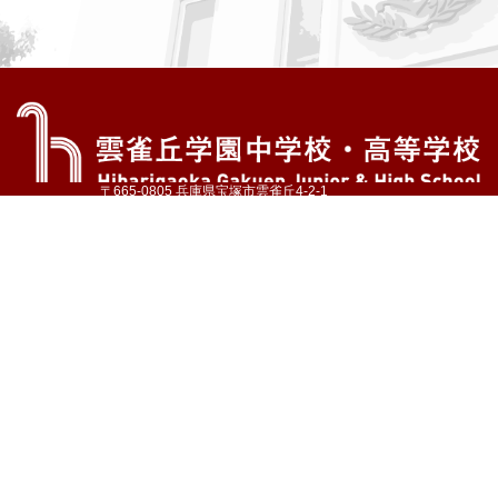
〒665-0805 兵庫県宝塚市雲雀丘4-2-1
TEL:072-759-1300 FAX:072-755-4610
公式Instagram
公式LINE
アクセス
資料請求
学校案内
教育内容・進路
学園生活
入試情報
各種手続
お問い合わせ
サイトマップ
採用情報
いじめ防止基本方針
プライバシーポリシー
© Hibarigaoka Gakuen Junior & Senior High School
学校法人 雲雀丘学園
学園小学校
学園幼稚園
中山台幼稚園
同窓会 告天子の会
協定校 ドイツ・ヘルバルト