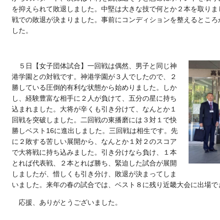
を抑えられて敗退しました。中堅は大きな技で何とか２本を取りま
戦での敗退が決まりました。事前にコンディションを整えるところ
した。
５日【女子団体試合】一回戦は偶然、男子と同じ神
港学園との対戦です。神港学園が３人でしたので、２
勝している圧倒的有利な状態から始めりました。しか
し、経験豊富な相手に２人が負けて、五分の星に持ち
込まれました。大将が辛くも引き分けて、なんとか１
回戦を突破しました。二回戦の東播磨には３対１で快
勝しベスト16に進出しました。三回戦は相生です。先
に２敗する苦しい展開から、なんとか１対２のスコア
で大将戦に持ち込みました。引き分けなら負け、１本
とれば代表戦、２本とれば勝ち、緊迫した試合が展開
しましたが、惜しくも引き分け、敗退が決まってしま
いました。来年の春の試合では、ベスト８に残り近畿大会に出場で
応援、ありがとうございました。