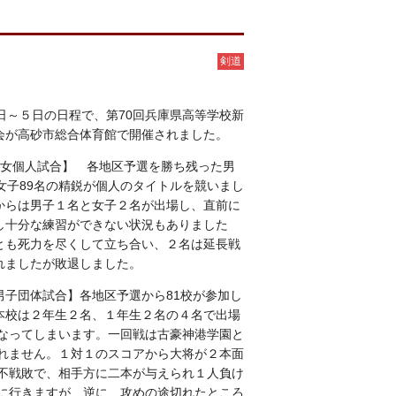
剣道
３日～５日の日程で、
第70回兵庫県高等学校新
会
が高砂市総合体育館で開催されました。
女個人試合】 各地区予選を勝ち残った男
と女子89名の精鋭が個人のタイトルを競いまし
からは男子１名と女子２名が出場し、直前に
し十分な練習ができない状況もありました
とも死力を尽くして立ち合い、２名は延長戦
れましたが敗退しました。
男子団体試合】各地区予選から81校が参加し
本校は２年生２名、１年生２名の４名で出場
なってしまいます。一回戦は古豪神港学園と
れません。１対１のスコアから大将が２本面
不戦敗で、相手方に二本が与えられ１人負け
に行きますが、逆に、攻めの途切れたところ