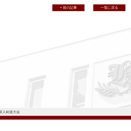
< 前の記事
一覧に戻る
新人剣道大会