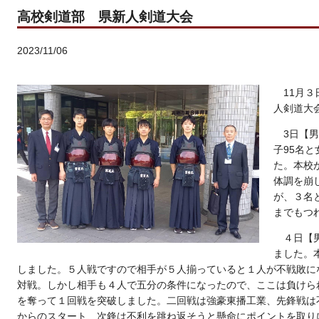
高校剣道部 県新人剣道大会
2023/11/06
11月
人剣道大
3
日【男
子95名
た。本校
体調を崩
が、３名
までもつ
４日【
ました。
しました。５人戦ですので相手が５人揃っていると１人が不戦敗に
対戦。しかし相手も４人で五分の条件になったので、ここは負けら
を奪って１回戦を突破しました。二回戦は強豪東播工業、先鋒戦は
からのスタート、次鋒は不利を跳ね返そうと懸命にポイントを取り