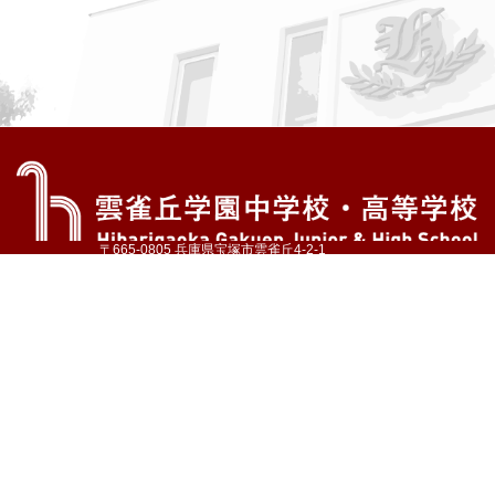
〒665-0805 兵庫県宝塚市雲雀丘4-2-1
TEL:072-759-1300 FAX:072-755-4610
公式Instagram
公式LINE
アクセス
資料請求
学校案内
教育内容・進路
学園生活
入試情報
各種手続
お問い合わせ
サイトマップ
採用情報
いじめ防止基本方針
プライバシーポリシー
© Hibarigaoka Gakuen Junior & Senior High School