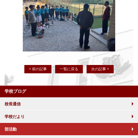
< 前の記事
一覧に戻る
次の記事 >
学校ブログ
校長通信
学校だより
部活動