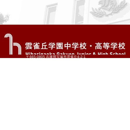
〒665-0805 兵庫県宝塚市雲雀丘4-2-1
TEL:072-759-1300 FAX:072-755-4610
公式Instagram
公式LINE
アクセス
資料請求
学校案内
教育内容・進路
学園生活
入試情報
各種手続
お問い合わせ
サイトマップ
採用情報
いじめ防止基本方針
プライバシーポリシー
© Hibarigaoka Gakuen Junior & Senior High School
学校法人 雲雀丘学園
学園小学校
学園幼稚園
中山台幼稚園