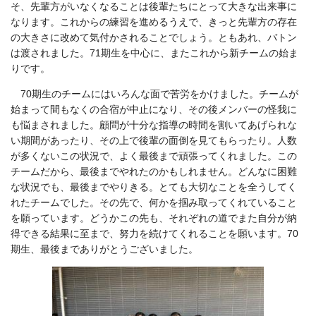
そ、先輩方がいなくなることは後輩たちにとって大きな出来事に
なります。これからの練習を進めるうえで、きっと先輩方の存在
の大きさに改めて気付かされることでしょう。ともあれ、バトン
は渡されました。71期生を中心に、またこれから新チームの始ま
りです。
70期生のチームにはいろんな面で苦労をかけました。チームが
始まって間もなくの合宿が中止になり、その後メンバーの怪我に
も悩まされました。顧問が十分な指導の時間を割いてあげられな
い期間があったり、その上で後輩の面倒を見てもらったり。人数
が多くないこの状況で、よく最後まで頑張ってくれました。この
チームだから、最後までやれたのかもしれません。どんなに困難
な状況でも、最後までやりきる。とても大切なことを全うしてく
れたチームでした。その先で、何かを掴み取ってくれていること
を願っています。どうかこの先も、それぞれの道でまた自分が納
得できる結果に至まで、努力を続けてくれることを願います。70
期生、最後までありがとうございました。