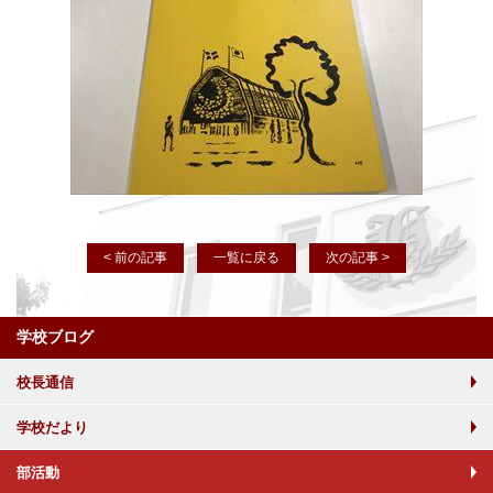
< 前の記事
一覧に戻る
次の記事 >
学校ブログ
校長通信
学校だより
部活動