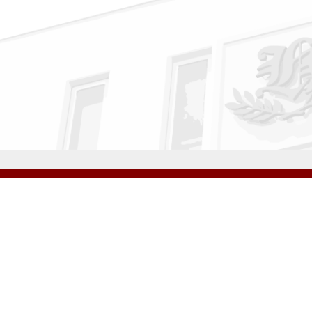
公式Instagram
公式LINE
学校案内
教育内容・進路
学園生活
入試情報
各種手続
お問い合わせ
© H
学校法人 雲雀丘学園
学園小学校
学園幼稚園
中山台幼稚園