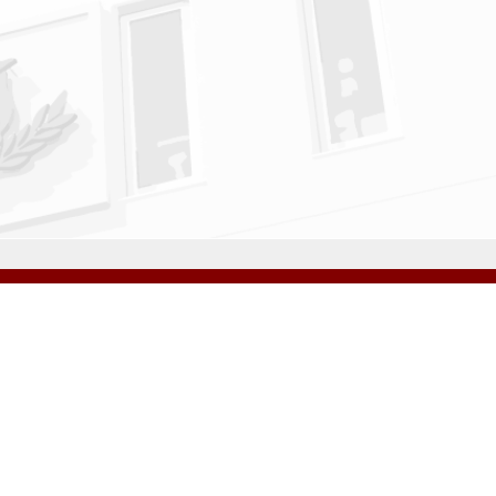
アクセス
資料請求
サイトマップ
採用情報
いじめ防止基本方針
プライバシーポリシー
ibarigaoka Gakuen Junior & Senior High School
同窓会 告天子の会
協定校 ドイツ・ヘルバルト