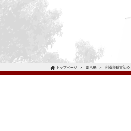
剣道部稽古初め
トップページ
部活動
〒665-0805 兵庫県宝塚市雲雀丘4-2-1
TEL:072-759-1300 FAX:072-755-4610