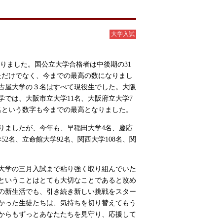
大学入試
りました。国公立大学合格者は中後期の
31
ただけでなく、今までの最高の数になりまし
古屋大学の３名はすべて現役生でした。大阪
学では、大阪市立大学
11
名、大阪府立大学
7
名という数字も今までの最高となりました。
りましたが、今年も、早稲田大学
4
名、慶応
52名、立命館大学92名、関西大学
108
名、関
。
大学の三月入試まで粘り強く取り組んでいた
ということはとても大切なことであると改め
の新生活でも、引き続き新しい挑戦をスター
かった生徒たちは、気持ちを切り替えてもう
からもずっとあなたたちを見守り、応援して