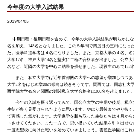
今年度の大学入試結果
2019/04/05
中期日程・後期日程を含めて、今年の大学入試結果が明らかにな
名を加え、
148
名となりました。この５年間で四度目の三桁になっ
た。医学科進学者は４名になりました。また、京都大学の４名、名
大学
17
名、神戸大学
14
名と堅実に二桁の合格者が出ました。公立大
名など、近隣の大学を中心に結果を残せました。現役生のみで
122
また、私立大学では近年首都圏の大学への志望が増加しつつあ
大学
2
名をはじめ増加の傾向は続きそうです。
関西では、同志社大学
西学院大学
49
名と関西の難関私立大学合格者は300名を超えました
今年の入試を振り返ってみて、国公立大学の中期や後期、私立
生徒が多く見受けられたように思います。やはり最後までやり抜く
て実感した気がします。大学進学を勝ち取った生徒たちは４月から
トさせてください。また一方で、思い描いていた結果を引き出せな
一度志望校に向けた戦いを始めていきましょう。雲雀丘学園はこれ