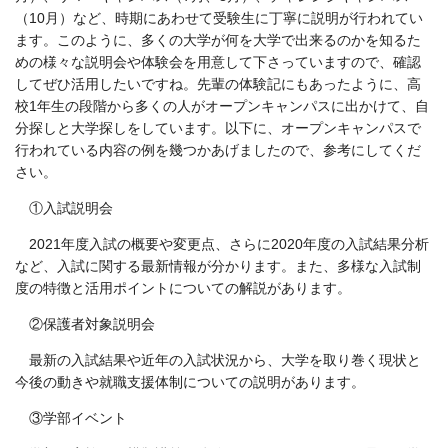
（
10
月）など、時期にあわせて受験生に丁寧に説明が行われてい
ます。このように、多くの大学が何を大学で出来るのかを知るた
めの様々な説明会や体験会を用意して下さっていますので、確認
してぜひ活用したいですね。先輩の体験記にもあったように、高
校
1
年生の段階から多くの人がオープンキャンパスに出かけて、自
分探しと大学探しをしています。以下に、オープンキャンパスで
行われている内容の例を幾つかあげましたので、参考にしてくだ
さい。
①入試説明会
2021年度入試の概要や変更点、さらに
2020
年度の入試結果分析
など、入試に関する最新情報が分かります。また、多様な入試制
度の特徴と活用ポイントについての解説があります。
②保護者対象説明会
最新の入試結果や近年の入試状況から、大学を取り巻く現状と
今後の動きや就職支援体制についての説明があります。
③学部イベント