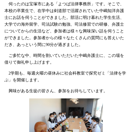
伺ったのは宝塚市にある「よつば法律事務所」です。そこで、
本校の卒業生
で、在学中は剣道部で活躍されていた中嶋知洋弁護
士にお話を伺うことができました。
部活に明け暮れた学生生活、
大学での海外留学、司法試験の勉強、司法修習での研修、弁護士
についてからの生活など、参加者は様々な興味深い話を伺うこと
ができました。参加者からの様々なたくさんの質問にも答えいた
だき、あっという間に
90
分が過ぎました。
ご多忙な中、時間を割いていただいた中嶋弁護士に、この場を
借りて御礼申し上げます。
2
学期も、毎週火曜の昼休みに社会科教室で探究ゼミ「法律を学
ぶ」
を開催します。
興味がある生徒の皆さん、参加をお待ちしています。