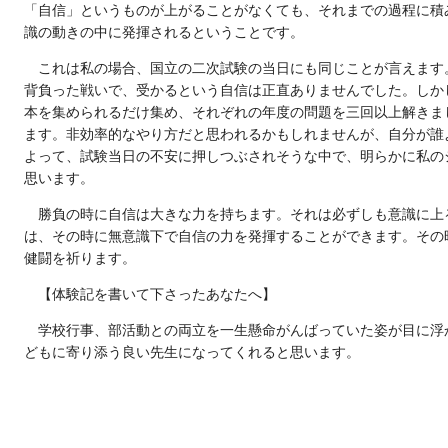
「自信」というものが上がることがなくても、それまでの過程に積
識の動きの中に発揮されるということです。
これは私の場合、国立の二次試験の当日にも同じことが言えます
背負った戦いで、受かるという自信は正直ありませんでした。しか
本を集められるだけ集め、それぞれの年度の問題を三回以上解きま
ます。非効率的なやり方だと思われるかもしれませんが、自分が誰
よって、試験当日の不安に押しつぶされそうな中で、明らかに私の
思います。
勝負の時に自信は大きな力を持ちます。それは必ずしも意識に上
は、その時に無意識下で自信の力を発揮することができます。その
健闘を祈ります。
【体験記を書いて下さったあなたへ】
学校行事、部活動との両立を一生懸命がんばっていた姿が目に浮
どもに寄り添う良い先生になってくれると思います。