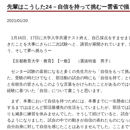
先輩はこうした24－自信を持って挑むー雲雀で
2021/01/20
1
月
16
日、
17
日に大学入学共通テスト終え、自己採点をすませま
きたことを大事にさらに二次試験へと、講習が展開されています。
う、そして夢へ挑もうー
【京都教育大学・教育】【一般】 （選抜特進 男子）
センター試験の直前になると多くの先生方から「自信をもって挑
た。受験の時だけでなく、部活動の試合の時にも「自信を持て」と
と在校生の皆さんもこのような言葉をかけられたことがあるのでは
経験に基づいた「自信」について書こうと思います。
まず、本番において自信を持つためには、本番までに一生懸命に
するまではほとんど部活最優先の生活をしていましたが、部活では
りも滅多に練習を休みませんでした。そうして続けていると、試合
るようになりました。試合の中での動きが自信の表れたものになっ
自分自身に対して自信を感じたことはありませんでした。ここまで