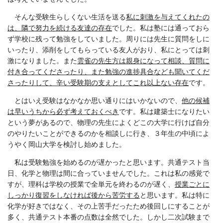
そんな受験生らしくない生活を送る
私に刺激を与えてくれたの
は、隣で努力を続ける友達の存在
でした。私は塾には通っておら
ず学校に残って勉強をしていました。周りには先生に質問をしに
いったり、添削をしてもらっている友人がおり、私にとっては刺
激になりました。また
雲雀の先生方は親身になって相談、質問に
付き合ってくださったり、また勉強の進捗具合なども聞いてくだ
さったりして、辛い受験期の支えとしてこれ以上ない存在
です。
とはいえ受験はなかなか思い通りにはいかないので、
他の候補
は早いうちから必ず考えておくべき
です。私は建築士になりたい
という夢があるので、物理の先生によくどこの大学に行けば自分
のやりたいことができるのかを相談しに行き、３年生の中頃によ
うやく岡山大学を検討し始めました。
私は受験勉強を始めるのが遅かったと思います。共通テスト当
日、化学と物理は間に合っていませんでした。これは私の感覚で
すが、理科は学校の授業で全単元を終わるのが遅く、
授業ごとに
しっかり復習をしなければ後から苦労する
と思います。私は特に
化学が好きではなく、その上苦手だったため後回しにすることが
多く、共通テスト本番の点数は全然でした。しかし二次試験まで