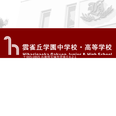
〒665-0805 兵庫県宝塚市雲雀丘4-2-1
TEL:072-759-1300 FAX:072-755-4610
公式Instagram
公式LINE
アクセス
資料請求
学校案内
教育内容・進路
学園生活
入試情報
各種手続
お問い合わせ
サイトマップ
採用情報
いじめ防止基本方針
プライバシーポリシー
© Hibarigaoka Gakuen Junior & Senior High School