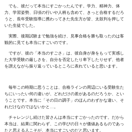
でも、彼だって本当にすごかったんです。学力、精神力、体
力、学習姿勢、日頃の行いや人柄も含めて、きっと合格するだろ
うと、長年受験指導に携わってきた先生方が皆、太鼓判を押して
いた生徒でした。
実際、後期試験まで勉強を続け、見事合格を勝ち取ったのは客
観的に見ても本当にすごいのです。
ですが、彼の「本当のすごさ」は、彼自身が身をもって実感し
た大学受験の厳しさを、自分を否定したり卑下したりせず、他者
を讃えながら振り返っているところに表れていると思います。
毎年この時期に思うことは、合格ラインの周辺にいる受験生た
ちにいったい何の違いが、どれだけの差があるのだろうか、とい
うことです。本当に「その日の調子」のほんのわずかな違い、そ
れだけなのではないかと…。
チャレンジし続けた皆さんは本当にすごかったのです。だから
本当は、結果に関わらず、この学びの日々が価値あるものであっ
たと思える人こそが、本当にすごいのだと思います。