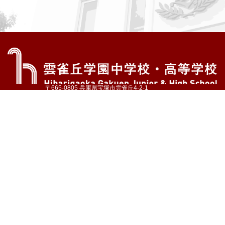
〒665-0805 兵庫県宝塚市雲雀丘4-2-1
TEL:072-759-1300 FAX:072-755-4610
公式Instagram
公式LINE
アクセス
資料請求
学校案内
教育内容・進路
学園生活
入試情報
各種手続
お問い合わせ
サイトマップ
採用情報
いじめ防止基本方針
プライバシーポリシー
© Hibarigaoka Gakuen Junior & Senior High School
学校法人 雲雀丘学園
学園小学校
学園幼稚園
中山台幼稚園
同窓会 告天子の会
協定校 ドイツ・ヘルバルト