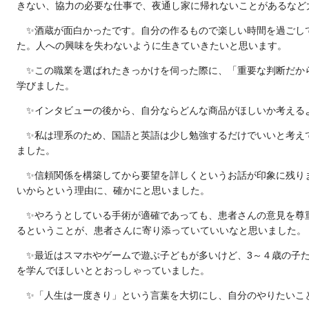
きない、協力の必要な仕事で、夜通し家に帰れないことがあるなど
✨酒蔵が面白かったです。自分の作るもので楽しい時間を過ごし
た。
人への興味を失わないように生きていきたい
と思います。
✨この職業を選ばれたきっかけを伺った際に、
「重要な判断だか
学びました。
✨インタビューの後から、
自分ならどんな商品がほしいか
考える
✨私は理系のため、
国語と英語は少し勉強するだけでいい
と考え
ました。
✨信頼関係を構築してから要望を詳しくというお話が印象に残り
いから
という理由に、確かにと思いました。
✨やろうとしている手術が適確であっても、患者さんの意見を尊
るということが、患者さんに寄り添っていていいなと思いました。
✨最近はスマホやゲームで遊ぶ子どもが多いけど、3～４歳の子
を学んでほしいととおっしゃっていました。
✨
「人生は一度きり」
という言葉を大切にし、自分のやりたいこ