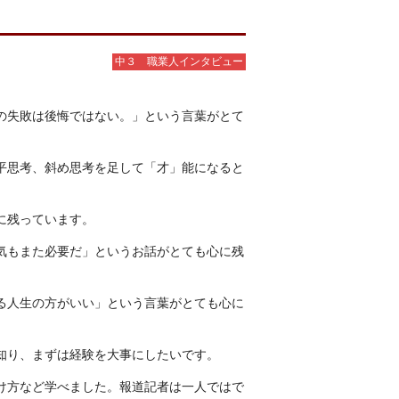
中３ 職業人インタビュー
の失敗は後悔ではない。」
という言葉がとて
平思考、斜め思考を足して「才」能になる
と
に残っています。
気もまた必要だ」
というお話がとても心に残
る人生の方がいい」
という言葉がとても心に
知り、まずは経験を大事にしたいです。
け方など学べました。報道記者は一人ではで