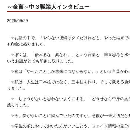
～金言～中３職業人インタビュー
2025/09/29
✨お話の中で、
「やらない後悔はダメだけれども、やった結果で
も印象に残りました。
✨ぼくは、
「優れるな、異なれ。」
という言葉と、
垂直思考と水
いうお話がとても印象に残りました。
✨私は
「やったことしか未来につながらない。」
という言葉が心
✨私は
「人生は二本柱ではなく、三本柱を作り、そして変える勇
りました。
✨
「しょうがないと思わないようにする」「どうせなら中身のあ
残りました。
✨今、
夢がない
ことに悩んでいたのですが、
意欲が一番大切
だと
✨
学生の頃にやっておいた方がいいこと
や、フェイク情報の見分