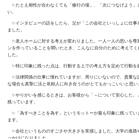
✨たとえ相性が合わなくても
「修行の場」、「次につなげよう」
い。
✨インタビューの話をしたら、父が「この会社といっしょに仕事
ました。
✨老人ホームに対する考えが変わりました。一人一人の思いを尊
ンを作っていることを聞いたとき、
こんなに自分のために考えてく
した。
✨特に印象に残った点は、行動する上での
考え方を定めて行動を
✨法律関係の仕事に憧れていますが、周りにいないので、貴重な
な場合も真摯に法と依頼人に向き合うのがとてもかっこいいと思い
✨やりがいを感じるときは、お客様から「～について安心した。
残っています。
✨
「為すべきことを為す」
というモットーが最も印象に残ってい
ます。
✨会社というもののすごさや大きさを実感しました。大学の進路
っかけになりました。