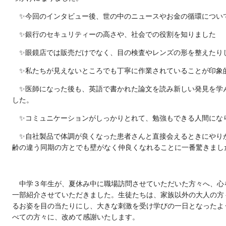
✨今回のインタビュー後、世の中のニュースやお金の循環につい
✨銀行のセキュリティーの高さや、社会での役割を知りました
✨眼鏡店では販売だけでなく、目の検査やレンズの形を整えたり
✨私たちが
見えないところでも丁寧に
作業されていることが印象
✨医師になった後も、英語で書かれた論文を読み新しい発見を学
した。
✨コミュニケーションがしっかりとれて、勉強もできる人間にな
✨自社製品で体調が良くなった患者さんと
直接会えるときにやり
齢の違う同期の方とでも壁がなく仲良くなれることに一番驚きまし
中学３年生が、夏休み中に職場訪問させていただいた方々へ、心
一部紹介させていただきました。生徒たちは、家族以外の大人の方
るお姿を目の当たりにし、大きな刺激を受け学びの一日となったよ
べての方々に、改めて感謝いたします。