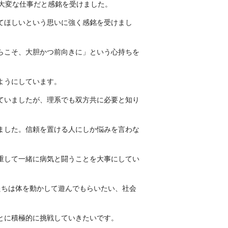
大変な仕事だと感銘を受けました。
てほしいという思いに強く感銘を受けまし
らこそ、大胆かつ前向きに」
という心持ちを
ようにしています。
ていましたが、理系でも双方共に必要と知り
ました。
信頼を置ける人にしか悩みを言わな
重して
一緒に病気と闘うことを大事に
してい
たちは体を動かして遊んでもらいたい、社会
とに積極的に挑戦していきたいです。