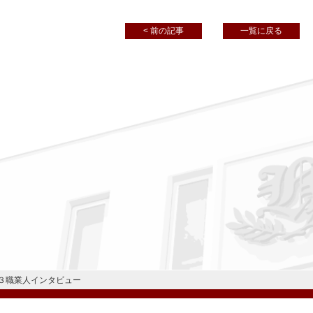
< 前の記事
一覧に戻る
３職業人インタビュー