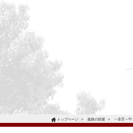
～金言～中
トップページ
進路の部屋