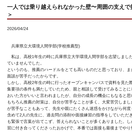
一人では乗り越えられなかった壁〜周囲の支えで
＞
2026/04/24
兵庫県立大環境人間学部(学校推薦型)
私は、高校1年生の時に兵庫県立大学環境人間学部を志望しまし
ていませんでした。
というのも、推薦のハードルをとても高いものだと思っており、ま
面談が苦手だったからです。
しかし、高校2年生の時に行ったオープンキャンパスで資料を見た
集要項の条件も満たしていたため、親と相談して受けてみることに
おいた方がいいと言われましたが、自分の成長の機会にもなると思
もちろん推薦の対策は、自分が苦手なことが多く、大変苦労しまし
が苦手なこともあって、先生や親にたくさん迷惑をかけながら何度
含めて2人の先生に、過去問の添削や面接練習の指導をしていただ
も緊張で言葉が出てこず、答えられないことが多くありました。し
習に付き合ってくださったおかげで、本番では面接も最後までやり