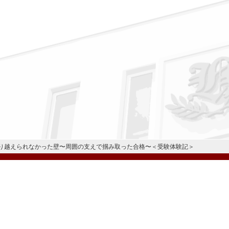
り越えられなかった壁〜周囲の支えで掴み取った合格〜＜受験体験記＞
公式Instagram
公式LINE
学校案内
教育内容・進路
学園生活
入試情報
各種手続
お問い合わせ
© H