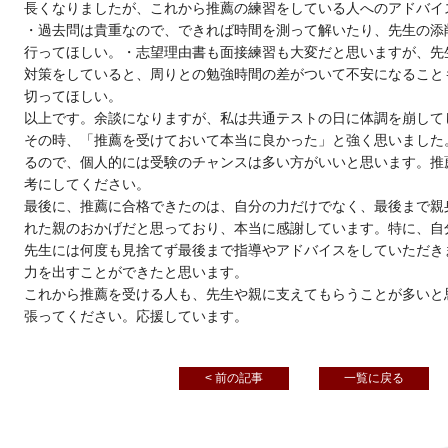
長くなりましたが、これから推薦の練習をしている人へのアドバイ
・過去問は貴重なので、できれば時間を測って解いたり、先生の添
行ってほしい。・志望理由書も面接練習も大変だと思いますが、先
対策をしていると、周りとの勉強時間の差がついて不安になること
切ってほしい。
以上です。余談になりますが、私は共通テストの日に体調を崩して
その時、「推薦を受けておいて本当に良かった」と強く思いました
るので、個人的には受験のチャンスは多い方がいいと思います。推
考にしてください。
最後に、推薦に合格できたのは、自分の力だけでなく、最後まで親
れた親のおかげだと思っており、本当に感謝しています。特に、自
先生には何度も見捨てず最後まで指導やアドバイスをしていただき
力を出すことができたと思います。
これから推薦を受ける人も、先生や親に支えてもらうことが多いと
張ってください。応援しています。
< 前の記事
一覧に戻る