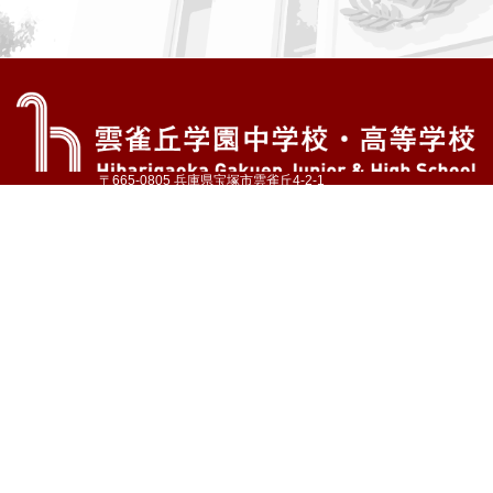
〒665-0805 兵庫県宝塚市雲雀丘4-2-1
TEL:072-759-1300 FAX:072-755-4610
公式Instagram
公式LINE
アクセス
資料請求
学校案内
教育内容・進路
学園生活
入試情報
各種手続
お問い合わせ
サイトマップ
採用情報
いじめ防止基本方針
プライバシーポリシー
© Hibarigaoka Gakuen Junior & Senior High School
学校法人 雲雀丘学園
学園小学校
学園幼稚園
中山台幼稚園
同窓会 告天子の会
協定校 ドイツ・ヘルバルト