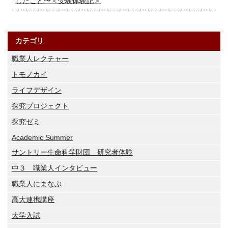
したこと〜＜受験体験記＞
カテゴリ
職業人レクチャー
トモノカイ
ライフデザイン
探究プロジェクト
探究ゼミ
Academic Summer
サントリー生命科学財団 研究者体験
中３ 職業人インタビュー
職業人にまなぶ
高大連携講座
大学入試