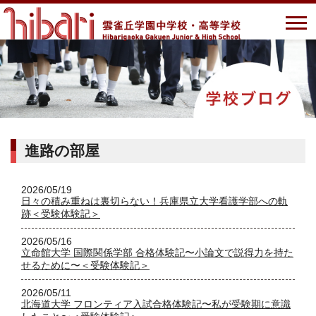
進路の部屋
2026/05/19
日々の積み重ねは裏切らない！兵庫県立大学看護学部への軌
跡＜受験体験記＞
2026/05/16
立命館大学 国際関係学部 合格体験記〜小論文で説得力を持た
せるために〜＜受験体験記＞
2026/05/11
北海道大学 フロンティア入試合格体験記〜私が受験期に意識