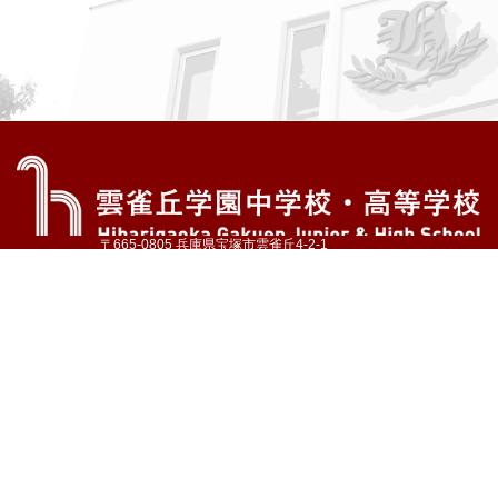
〒665-0805 兵庫県宝塚市雲雀丘4-2-1
TEL:072-759-1300 FAX:072-755-4610
公式Instagram
公式LINE
アクセス
資料請求
学校案内
教育内容・進路
学園生活
入試情報
各種手続
お問い合わせ
サイトマップ
採用情報
いじめ防止基本方針
プライバシーポリシー
© Hibarigaoka Gakuen Junior & Senior High School