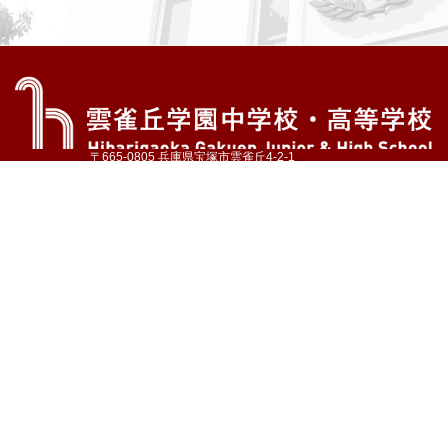
〒665-0805 兵庫県宝塚市雲雀丘4-2-1
TEL:072-759-1300 FAX:072-755-4610
公式Instagram
公式LINE
アクセス
資料請求
学校案内
教育内容・進路
学園生活
入試情報
各種手続
お問い合わせ
サイトマップ
採用情報
いじめ防止基本方針
プライバシーポリシー
© Hibarigaoka Gakuen Junior & Senior High School
学校法人 雲雀丘学園
学園小学校
学園幼稚園
中山台幼稚園
同窓会 告天子の会
協定校 ドイツ・ヘルバルト