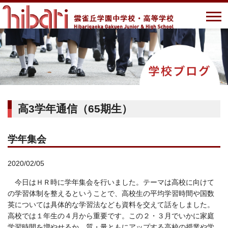
高3学年通信（65期生）
学年集会
2020/02/05
今日はＨＲ時に学年集会を行いました。テーマは高校に向けて
の学習体制を整えるということで、高校生の平均学習時間や国数
英については具体的な学習法なども資料を交えて話をしました。
高校では１年生の４月から重要です。この２・３月でいかに家庭
学習時間を増やせるか、質・量ともにアップする高校の授業や学