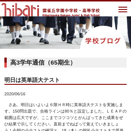
高3学年通信（65期生）
明日は英単語大テスト
2020/06/16
さあ、明日はいよいよ６限ＨＲ時に英単語大テストを実施しま
す。150問出題で、合格ラインは80％と設定しました。ＬＥＡＰの
範囲は広大ですが、ここまでコツコツとがんばってきた成果をぜ
ひ結果で示してください。直前までねばって覚えていきましょ
う！今朝の小テストの確認と、18（木）の朝礼小テストまで英単