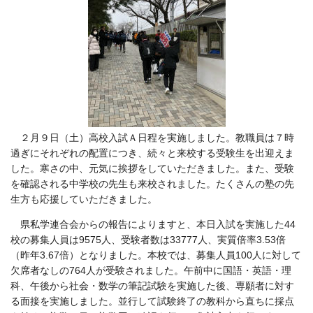
２月９日（土）高校入試Ａ日程を実施しました。教職員は７時
過ぎにそれぞれの配置につき、続々と来校する受験生を出迎えま
した。寒さの中、元気に挨拶をしていただきました。また、受験
を確認される中学校の先生も来校されました。たくさんの塾の先
生方も応援していただきました。
県私学連合会からの報告によりますと、本日入試を実施した44
校の募集人員は9575人、受験者数は33777人、実質倍率3.53倍
（昨年3.67倍）となりました。本校では、募集人員100人に対して
欠席者なしの764人が受験されました。午前中に国語・英語・理
科、午後から社会・数学の筆記試験を実施した後、専願者に対す
る面接を実施しました。並行して試験終了の教科から直ちに採点