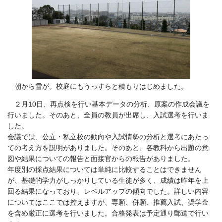
朝から雪が。校庭にもうっすらと積もりはじめました。
２月10日、再点検を行い基本データの分析、原案の作成会議を
行いました。そのあと、全員の教員が出席し、入試選考を行いま
した。
会議では、公立・私立校の動向や入試情勢の分析と選考にあたっ
ての考え方を説明がありました。そのあと、各教科から出題の意
図や結果についての報告と面接官からの報告がありました。
年度別の採点結果については単純に比較することはできません
が、基礎的学力がしっかりしている生徒が多く、成績は昨年を上
回る結果になっており、レベルアップの傾向でした。詳しい内容
についてはここでは控えますが、専願、併願、推薦入試、奨学金
を含め厳正に選考を行いました。合格発表は予定通り郵送で行い