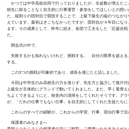
かつては中学高校合同で行っておりましたが、生徒数が増えたこ
校生に頼ることなく自主的に行事運営・参加をしてほしいとの想い
た、縦割りの団対抗で競技することで、上級下級生の縦のつながり
えています。最初はぎこちなかったですが、団対抗が４年目になり
ます。その成果として、昨年に続き、各団で工夫をした「応援合戦
た。
閉会式の中で、
失敗するかも知れないけれど、挑戦する。 自分の限界を超える
する。
この3つの挑戦が印象的であり、成長を感じたと話しました。
今回は中学生のみ高校生の力を借りず、先生方と協力して後片付
上級生が主体的にグランドで動いてくれました。また、早く着替え
ちよくできるようにと、校舎内の清掃をしてくれたそうです。グラ
が、「だれの仕事でもない仕事」を自主的にしてくれた生徒たちに
これらのすべての経験が、これからの学習、行事、宿泊行事で活
保護者のみなさまへ
早朝よりたくさんの保護者の方にご観覧、ご声援いただきありがと