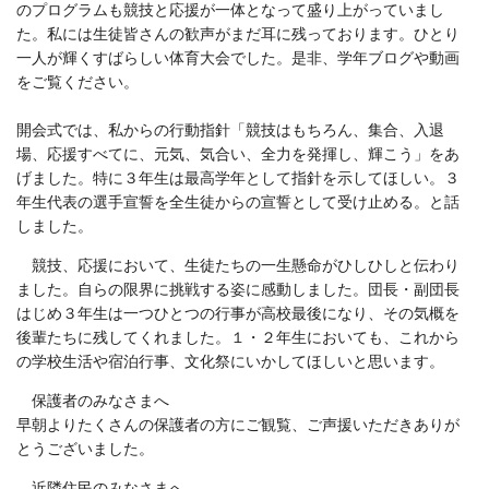
のプログラムも競技と応援が一体となって盛り上がっていまし
た。私には生徒皆さんの歓声がまだ耳に残っております。ひとり
一人が輝くすばらしい体育大会でした。是非、学年ブログや動画
をご覧ください。
開会式では、私からの行動指針「競技はもちろん、集合、入退
場、応援すべてに、元気、気合い、全力を発揮し、輝こう」をあ
げました。特に３年生は最高学年として指針を示してほしい。３
年生代表の選手宣誓を全生徒からの宣誓として受け止める。と話
しました。
競技、応援において、生徒たちの一生懸命がひしひしと伝わり
ました。自らの限界に挑戦する姿に感動しました。団長・副団長
はじめ３年生は一つひとつの行事が高校最後になり、その気概を
後輩たちに残してくれました。１・２年生においても、これから
の学校生活や宿泊行事、文化祭にいかしてほしいと思います。
保護者のみなさまへ
早朝よりたくさんの保護者の方にご観覧、ご声援いただきありが
とうございました。
近隣住民のみなさまへ