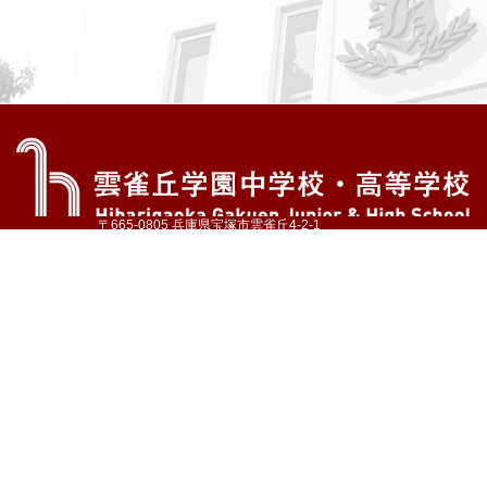
〒665-0805 兵庫県宝塚市雲雀丘4-2-1
TEL:072-759-1300 FAX:072-755-4610
公式Instagram
公式LINE
アクセス
資料請求
学校案内
教育内容・進路
学園生活
入試情報
各種手続
お問い合わせ
サイトマップ
採用情報
いじめ防止基本方針
プライバシーポリシー
© Hibarigaoka Gakuen Junior & Senior High School
学校法人 雲雀丘学園
学園小学校
学園幼稚園
中山台幼稚園