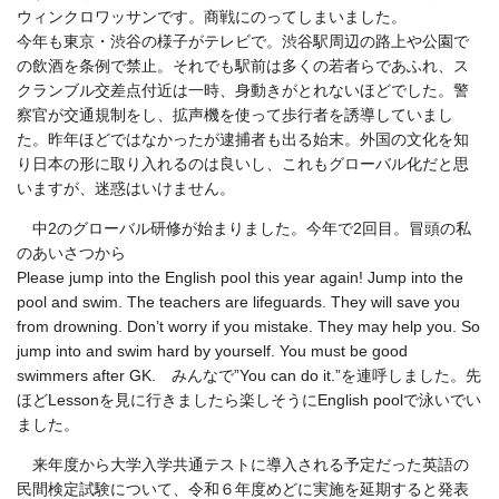
ウィンクロワッサンです。商戦にのってしまいました。
今年も東京・渋谷の様子がテレビで。渋谷駅周辺の路上や公園で
の飲酒を条例で禁止。それでも駅前は多くの若者らであふれ、ス
クランブル交差点付近は一時、身動きがとれないほどでした。警
察官が交通規制をし、拡声機を使って歩行者を誘導していまし
た。昨年ほどではなかったが逮捕者も出る始末。外国の文化を知
り日本の形に取り入れるのは良いし、これもグローバル化だと思
いますが、迷惑はいけません。
中2のグローバル研修が始まりました。今年で2回目。冒頭の私
のあいさつから
Please jump into the English pool this year again! Jump into the
pool and swim. The teachers are lifeguards. They will save you
from drowning. Don’t worry if you mistake. They may help you. So
jump into and swim hard by yourself. You must be good
swimmers after GK. みんなで”You can do it.”を連呼しました。先
ほどLessonを見に行きましたら楽しそうにEnglish poolで泳いでい
ました。
来年度から大学入学共通テストに導入される予定だった英語の
民間検定試験について、令和６年度めどに実施を延期すると発表