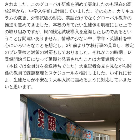
されました。このグローバル研修を初めて実施したのも現在の高
校2年から。中学入学前に計画していました。そのあと、カリキュ
ラムの変更、外部試験の対応、英語だけでなくグローバル教育の
推進を進めてきました。本校の育てたい生徒像を明確にした上で
の取り組みですが、民間検定試験導入を意識したものであるとい
うことは間違いありません。情報の少ない中、学年・英語科を中
心にいろいろなことを想定し、2年前より学校行事の見直し、検定
のプレ受検と対策の対応もしておりました。それがこの時期ＩＤ
登録開始当日になって延期と発表されたことは大変遺憾です。
（本校では全員分を発送待ちでした）大臣記者会見を見ながら関
係の教員で課題整理とスケジュールを検討しました。いずれにせ
よ、生徒たちが不安なく大学入試に臨めるように対応していきた
いと思います。