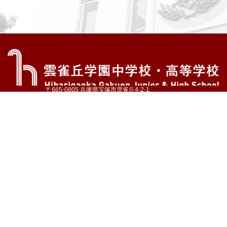
〒665-0805 兵庫県宝塚市雲雀丘4-2-1
TEL:072-759-1300 FAX:072-755-4610
公式Instagram
公式LINE
アクセス
資料請求
学校案内
教育内容・進路
学園生活
入試情報
各種手続
お問い合わせ
サイトマップ
採用情報
いじめ防止基本方針
プライバシーポリシー
© Hibarigaoka Gakuen Junior & Senior High School
学校法人 雲雀丘学園
学園小学校
学園幼稚園
中山台幼稚園
同窓会 告天子の会
協定校 ドイツ・ヘルバルト