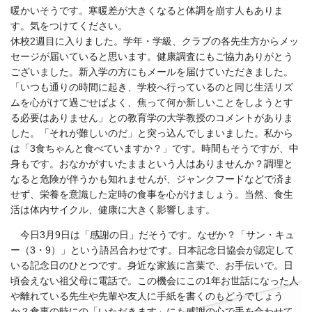
暖かいそうです。寒暖差が大きくなると体調を崩す人もありま
す。気をつけてください。
休校2週目に入りました。学年・学級、クラブの各先生方からメッ
セージが届いていると思います。健康調査にもご協力ありがとう
ございました。新入学の方にもメールを届けていただきました。
「いつも通りの時間に起き、学校へ行っているのと同じ生活リズ
ムを心がけて過ごせばよく、焦って何か新しいことをしようとす
る必要はありません」との教育学の大学教授のコメントがありま
した。「それが難しいのだ」と突っ込んでしまいました。私から
は「3食ちゃんと食べていますか？」です。時間もそうですが、中
身もです。おなかがすいたままという人はありませんか？調理と
なると危険が伴うかも知れませんが、ジャンクフードなどで済ま
せず、栄養を意識した定時の食事を心がけましょう。当然、食生
活は体内サイクル、健康に大きく影響します。
今日3月9日は「感謝の日」だそうです。なぜか？「サン・キュ
ー（3・9）」という語呂合わせです。日本記念日協会が認定して
いる記念日のひとつです。身近な家族に言葉で、お手伝いで。日
頃会えない祖父母に電話で。この機会にこの1年お世話になった人
や離れている先生や先輩や友人に手紙を書くのもどうでしょう
か？食事の時にの「いただきます」にも感謝の心で手を合わせて