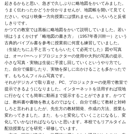
起きるかもと思い、急ぎで久しぶりに略地図をかいてみました。
うまく伝わったかどうか分かりませんが、地図帳を開いて見てく
ださい。やはり映像一方向授業には慣れません。いろいろと反省
しきりです。
かつての教室では黒板に略地図をかいて説明していました。若い
頃はうまくかけず「略地図の書き方」（1957年香川幹一）という
古典的バイブル書を参考に授業前に何度も練習していました。
（生徒たちに上手と言ってもらいたくて必死でした）図や写真
は、オーバーヘッドプロジェクターの使用や大判の写真の提示、
小さな写真・実物は生徒に手渡し回していくというやり方でし
た。自分で撮影したり、実物を探しに出かけることも多かったで
す。もちろんフィルム写真です。
それがデジカメで取り直せ、PC、プロジェクターの使用で教室で
提示できるようになりました。インターネットを活用すれば現地
に行かなくても簡単に動画まで提示することができます。かつて
は、教科書や書物を教えるのではなく、自分で感じて教材と対峙
しろと言われましたが、先生方の教材開発、作成の方法、授業も
変わってきました。また、もっと変化していくことになるし、変
化していかなければならないと思います。本校でもリアルタイム
配信授業などを研究・研修しています。