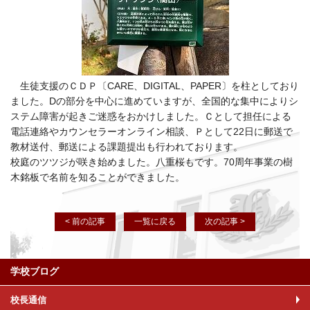
生徒支援のＣＤＰ〔CARE、DIGITAL、PAPER〕を柱としており
ました。Dの部分を中心に進めていますが、全国的な集中によりシ
ステム障害が起きご迷惑をおかけしました。Ｃとして担任による
電話連絡やカウンセラーオンライン相談、Ｐとして22日に郵送で
教材送付、郵送による課題提出も行われております。
校庭のツツジが咲き始めました。八重桜もです。70周年事業の樹
木銘板で名前を知ることができました。
< 前の記事
一覧に戻る
次の記事 >
学校ブログ
校長通信