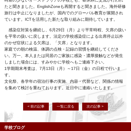
時差の少ないオーストラリアの学校とも、昼休みに交流が行われ
たと聞きました。EnglishZoneも再開すると聞きました。海外研修
旅行は中止になりましたが、国内でのグローバル教育が展開され
ています。ICTを活用した新たな取り組みに期待しています。
感染症対策を継続し、6
月
29
日（月）より平常時程、欠席の扱い
を平常の扱いに戻します。法定の学校感染症による出席停止以外
のかぜ症状による欠席は、「欠席」となります。
家庭での朝の検温、体調の点検・記録の習慣を継続してくださ
い。万一、本人または同居のご家族に感染・濃厚接触などが発生
しました場合には、すみやかに学校へもご連絡下さい。
1
学期期末考査は、
7
月
13
日（月）～
17
日（金）の日程で行いま
す。
文化祭、各学年の宿泊行事の実施、内容・代替など、関係の情報
を集めて検討を重ねております。近日中に連絡いたします。
< 前の記事
一覧に戻る
次の記事 >
学校ブログ