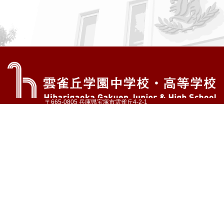
〒665-0805 兵庫県宝塚市雲雀丘4-2-1
TEL:072-759-1300 FAX:072-755-4610
公式Instagram
公式LINE
アクセス
資料請求
学校案内
教育内容・進路
学園生活
入試情報
各種手続
お問い合わせ
サイトマップ
採用情報
いじめ防止基本方針
プライバシーポリシー
© Hibarigaoka Gakuen Junior & Senior High School
学校法人 雲雀丘学園
学園小学校
学園幼稚園
中山台幼稚園