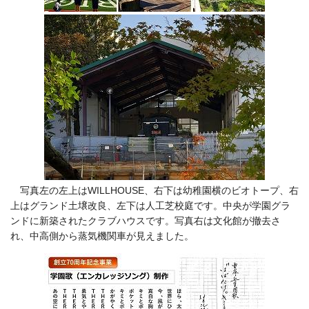
写真左の左上はWILLHOUSE、右下は幼稚園横のビオトープ、右
上はグランド土壌改良、左下は人工芝校庭です。中央が学園グラ
ンドに新築されたクラブハウスです。写真右は文化館が撤去さ
れ、中高側から蒸気機関車が見えました。