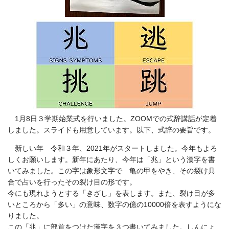
1
月
8
日３学期始業式を行いました。ZOOMでの式辞講話が定着
しました。スライドも用意しています。以下、式辞の要旨です。
新しい年 令和３年、
2021
年がスタートしました。今年もよろ
しくお願いします。新年にあたり、今年は「兆」という漢字を書
いてみました。この字は象形文字で 亀の甲をやき、その裂け具
合で占いを行ったその裂け目の形です。
今にも現れようとする「きざし」を表します。また、裂け目が多
いところから「多い」の意味、数字の億の
10000
倍を表すようにな
りました。
この「兆」に部首をつけた漢字を３つ書いてみました。しんにょ