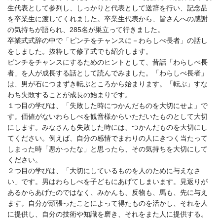
生代表として参列し、しっかりと代表として送辞を行い、記念品
を卒業生に渡してくれました。卒業生代表から、皆さんへの感謝
の気持ちが語られ、
285
名が巣立って行きました。
卒業式式辞の中で「ピンチをチャンスに－わらしべ長者」の話し
をしました。抜粋して修了式でも紹介します。
ピンチをチャンスにするためのヒントとして、昔話「わらしべ長
者」を人が成長する話として読んでみました。「わらしべ長者」
は、男が石につまずき転ぶところから始まります。「転ぶ」すな
わち失敗することが成長の始まりです。
１つ目の学びは、「失敗した時につかんだものを大切にせよ」で
す。価値がないわらしべを観音様からいただいたものとして大切
にします。みなさんも失敗した時には、つかんだものを大切にし
てください。例えば、自分の感情でまわりの人にきつく当たって
しまった時「悪かったな」と思ったら、その気持ちを大切にして
ください。
２つ目の学びは、「大切にしているものを人のために与えなさ
い」です。男はわらしべを子どもにあげてしまいます。見返りが
あるからあげたのではなく、みかんも、反物も、馬も、先に与え
ます。自分が頑張ったことによって得たものを活かし、それを人
に提供し、自分の技術や知識を磨き、それをまた人に提供する。