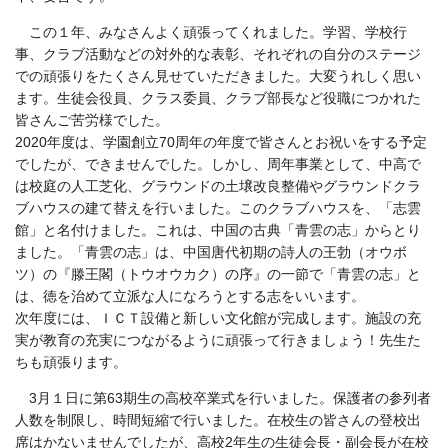
この１年、みなさんよく頑張ってくれました。学習、学校行
事、クラブ活動などの対外的な表彰、それぞれの自分のステージ
での頑張りをたくさん見せていただきました。大変うれしく思い
ます。生徒会役員、クラス委員、クラブ部長など役職につかれた
皆さんご苦労様でした。
2020年度は、学園創立
70
周年の年度で皆さんとお祝いをする予定
でしたが、できませんでした。しかし、周年事業として、中高で
は校庭の人工芝化、グラウンドの土壌改良整備やグラウンドクラ
ブハウスの建て替えを行いました。このクラブハウスを、「志雲
館」と名付けました。これは、中国の古典「青雲の志」からとり
ました。「青雲の志」は、中国唐代初期の詩人の王勃（オウボ
ツ）の『滕王閣（トウオウカク）の序』の一節で「青雲の志」と
は、徳を治めて立派な人になろうとする志をいいます。
次年度には、ＩＣＴ設備と新しい文化館が完成します。施設の充
実が教育の充実につながるように頑張って行きましょう！先生た
ちも頑張ります。
3月１日に第
63
期生の高校卒業式を行いました。保護者の参列者
人数を制限し、時間短縮で行いました。在校生の皆さんの登校出
席はかないませんでしたが、高校
2
年生の生徒会長・副会長が在校