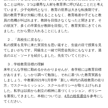
ることは何か。1つは優秀な人材を教育界に呼び込むことだと考え
ています。少子化時代となり、教育の世界は大きな転換期です。
国の教育予算が大幅に増えることもなく、教育格差や子どもと教
員の危機が叫ばれます。教師を目指さなくなったと聞きます。そ
の状況下、多くの卒業生が教師を目指して、教育実習にきてくれ
ました。だから受け入れることにしました。
２．「高校生に戻るな」
私の授業を見学に来た実習生を思い返すと、生徒の目で授業を見
てしまいがちです。同級生と一緒で同窓会気分にもなります。過
去のエピ－ソードを紹介しました。先生でいてください。
３．学校教育目標の理解
来年どんな学校に勤めるかわかりませんが、各学校には教育目標
があります。しっかり調べて勉強し、それに基づいた教育実践を
しましょう。中教審2021年1月答申「新しい時代の高校教育の在り
方」でスクールミッション、スクールポリシーが取り上げられま
した。私学は以前から創立の精神に基づくミッション、ポリシー
を重視してきました。本校については、
4月の校長通信
を参考にし
てください。