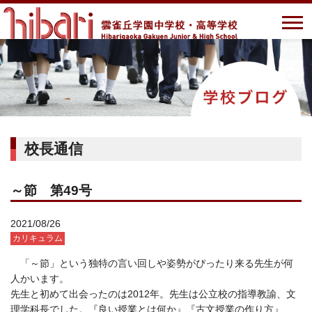
校長通信
～節 第49号
2021/08/26
カリキュラム
「～節」という独特の言い回しや姿勢がぴったり来る先生が何
人かいます。
先生と初めて出会ったのは2012年。先生は公立校の指導教諭、文
理学科長でした。『良い授業とは何か』『古文授業の作り方』