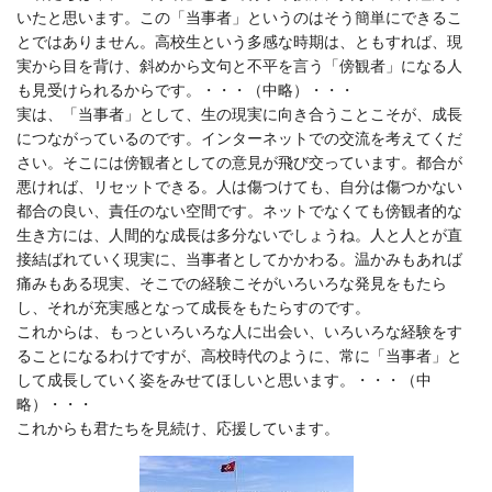
いたと思います。この「当事者」というのはそう簡単にできるこ
とではありません。高校生という多感な時期は、ともすれば、現
実から目を背け、斜めから文句と不平を言う「傍観者」になる人
も見受けられるからです。・・・（中略）・・・
実は、「当事者」として、生の現実に向き合うことこそが、成長
につながっているのです。インターネットでの交流を考えてくだ
さい。そこには傍観者としての意見が飛び交っています。都合が
悪ければ、リセットできる。人は傷つけても、自分は傷つかない
都合の良い、責任のない空間です。ネットでなくても傍観者的な
生き方には、人間的な成長は多分ないでしょうね。人と人とが直
接結ばれていく現実に、当事者としてかかわる。温かみもあれば
痛みもある現実、そこでの経験こそがいろいろな発見をもたら
し、それが充実感となって成長をもたらすのです。
これからは、もっといろいろな人に出会い、いろいろな経験をす
ることになるわけですが、高校時代のように、常に「当事者」と
して成長していく姿をみせてほしいと思います。・・・（中
略）・・・
これからも君たちを見続け、応援しています。