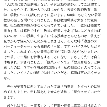
『入試現代文の読解法』など、研究活動や講師としてご活躍でし
た。人を介さず、私一人でお目にかかり、授業や教師教育、進
学、学校について話したように思います。50歳にもならない若輩
教頭の話しを聞いてくれました。私は教頭職務が大きく忙殺気
味、担当授業時数が少なくなってきていました。「教師は授業で
勝負する」は真理ですが、教員の授業力をあげるにはどうすれば
良いのか、いい授業、生き方に迫る授業はどんなものか、答えが
見つからず悩んでいたのかもしれません。そんな時「浪速のスー
パーティーチャー」から独特の「～節」でアドバイスをいただき
ました。これまでにない豊潤な時間が流れ気づきがありました。
その後、ご一緒にお仕事をすることになり、まさしく先生は自ら
体現され、示されました。「授業メインで」「教員育成を」と約
束したのに、学年や学校経営に関わり、私の相談にものってくれ
ました。たくさんの場面で助けていただき、感謝は言い尽くせま
せん。
先生が卒業生に向けて出された文章「当事者」をずっと心に留
めておりました。申し訳ありませんが抜粋して紹介させていただ
きます。
君たちは常に「当事者」として行事や授業に真摯に取り組んで