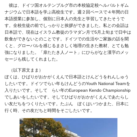
彼は、ドイツ国オルテンブルグ市の本校協定校ヘルバルトギム
ナジウムで日本語を学ぶ高校生です。週２回ペースで４年間の日
本語授業に参加し、個別に日本人の先生と学習してきたそうで
す。全校生徒の前でしっかりと挨拶ができました。私との会話は
日本話で、現在はイスラム教徒のラマダン月で5月上旬まで日中は
飲食ができないとのことです。ドイツでの生活やご家族の話を聞
くと、グローバルを感じるまさしく地理の生きた教材、とても勉
強になりました。「扉たたき人ノート」にひらがなと漢字のメッ
セージも残してくれました。
（以下原文まま）
ぼくは、ひばりがおかがくえんで日本語とけんどうをれんしゅう
したいです。ドイツでらい年もけんどうのYouth National Teamを
入りたいです。そして らい年のEuropean Kendo Championship
でしあいをしたいです。そしてひばりがおかがくえんであたらし
い友だちをつくりたいです。たぶん ぼくはいつかまた、日本に
行く時、その友だちと時間をそごしたいです。