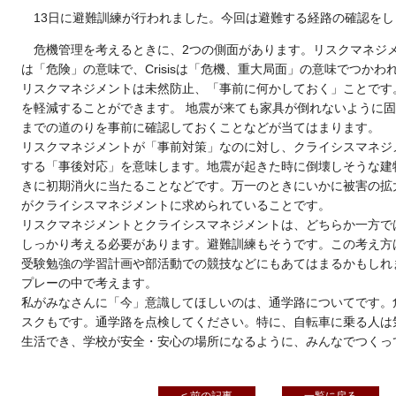
13日に避難訓練が行われました。今回は避難する経路の確認を
危機管理を考えるときに、
2
つの側面があります。リスクマネジメ
は「危険」の意味で、
Crisis
は「危機、重大局面」の意味でつかわ
リスクマネジメントは未然防止、「事前に何かしておく」ことです
を軽減することができます。
地震が来ても家具が倒れないように固
までの道のりを事前に確認しておくことなどが当てはまります。
リスクマネジメントが「事前対策」なのに対し、クライシスマネジ
する「事後対応」を意味します。
地震が起きた時に倒壊しそうな建
きに初期消火に当たることなどです。万一のときにいかに被害の拡
がクライシスマネジメントに求められていることです。
リスクマネジメントとクライシスマネジメントは、どちらか一方で
しっかり考える必要があります。避難訓練もそうです。この考え方
受験勉強の学習計画や部活動での競技などにもあてはまるかもしれ
プレーの中で考えます。
私がみなさんに「今」意識してほしいのは、通学路についてです。
スクもです。通学路を点検してください。特に、自転車に乗る人は
生活でき、学校が安全・安心の場所になるように、みんなでつくっ