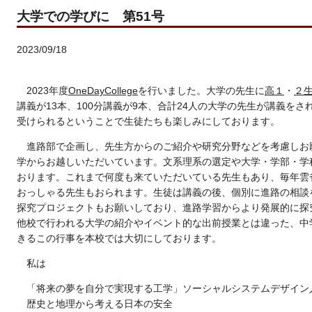
大学での学びに 第51号
2023/09/18
2023年度
OneDayCollege
を行いました。大学の先生に
高１
・
２
講義が13本、100分講義が9本、合計24人の大学の先生が講義を
受けられるということで生徒たちも楽しみにしております。
進路部で企画し、先生方からのご紹介や研究分野などを考慮しお
学からお越しいただいています。文系理系の選定や大学・学部・学
おります。これまで何度も来ていただいている先生もあり、毎年雲
おっしゃる先生もおられます。生徒は講義の後、個別に進路の相談
探究プロジェクトもお願いしており、進路学習からより発展的に探
他校で行われる大学の紹介やイベント的な出前授業とは違った、中
きるこの行事を本校では大切にしております。
私は
「将来の夢を自分で実現する工学」ソーシャルシステムデザイン
歴史と地理から考える日本の安全