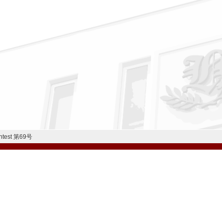
ontest 第69号
公式Instagram
公式LINE
学校案内
教育内容・進路
学園生活
入試情報
各種手続
お問い合わせ
© H