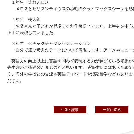
１年生 走れメロス
メロスとセリヌンティウスの感動のクライマックスシーンを感
２年生 桃太郎
お父さんと子どもが登場する創作落語？でした。上半身を中心と
上手に表現していました。
３年生
ペチャクチャプレゼンテーション
自分で選び考えたテーマについて表現します。アニメやミュージ
英語力の向上以上に言語を問わず表現する力が伸びている印象が
先生方のご指導のたまものだと思います。受賞生徒にはあらためて
く、海外の学校との交流や英語ディベートや短期留学などもありま
ださい。
< 前の記事
一覧に戻る