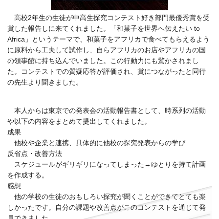
高校2年生の生徒が中高生探究コンテスト好き部門最優秀賞を受
賞した報告しに来てくれました。「和菓子を世界へ伝えたい to
Africa」というテーマで、和菓子をアフリカで食べてもらえるよう
に原料から工夫して試作し、自らアフリカのお店やアフリカの国
の領事館に持ち込んでいました。この行動力にも驚かされまし
た。コンテストでの質疑応答が評価され、賞につながったと同行
の先生より聞きました。
本人からは東京での発表会の活動報告書として、時系列の活動
や以下の内容をまとめて提出してくれました。
成果
他校や企業と連携、具体的に他校の探究発表からの学び
反省点・改善方法
スケジュールがギリギリになってしまった→ゆとりを持て計画
を作成する。
感想
他の学校の生徒のおもしろい探究が聞くことができてとても楽
しかったです。自分の課題や改善点がこのコンテストを通じて発
見できました。