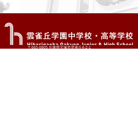
〒665-0805 兵庫県宝塚市雲雀丘4-2-1
TEL:072-759-1300 FAX:072-755-4610
公式Instagram
公式LINE
アクセス
資料請求
学校案内
教育内容・進路
学園生活
入試情報
各種手続
お問い合わせ
サイトマップ
採用情報
いじめ防止基本方針
プライバシーポリシー
© Hibarigaoka Gakuen Junior & Senior High School
学校法人 雲雀丘学園
学園小学校
学園幼稚園
中山台幼稚園
同窓会 告天子の会
協定校 ドイツ・ヘルバルト