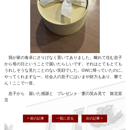
我が家の食卓にさりげなく置いてありました。離れて住む息子
から母の日ということで届いたらしいです。それはとてもとても
うれしそうな見たことのない笑顔でした。
GWに帰っていたのに。
やってくれますなー。
社会人の
息子には
いまや
財力もあり、勝て
ん！ここで一首。
息子から 届いた感謝と プレゼント 妻の笑み見て 敗北宣
言
< 前の記事
一覧に戻る
次の記事 >