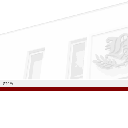
 第91号
公式Instagram
公式LINE
学校案内
教育内容・進路
学園生活
入試情報
各種手続
お問い合わせ
© H