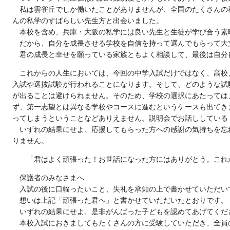
私は雲雀丘でしか働いたことがありませんが、全国のたくさんの
んの私学のすばらしい先生方と出会いました。
本校を含め、兵庫・大阪の私学には良い先生と生徒が学び合う素
だから、自分を成長させる学校を自信を持って選んでもらって大
君の成長と幸せを願っている家族ともよく相談して、最後は自分
これからの人生においては、今回の中学入試だけではなく、高校
入試や選抜試験が行われることになります。そして、どのような試
が出ることは避けられません。そのため、学校の選択にあたっては
ず、第一志望とは異なる学校やコースに進むというケースも出てき
ってしまうということなどありえません。説明会でお話ししている
いずれの結果にせよ、応援してもらった方への感謝の気持ちを忘
りません。
「君はよく頑張った！お世話になった方にはありがとう。これ
保護者のみなさまへ
入試の後に口幅ったいこと、失礼を承知の上で書かせていただい
想いは上記「頑張った君へ」と書かせていただいたとおりです。
いずれの結果にせよ、是非がんばった子どもを認めてあげてくだ
本校入試におきましてもたくさんの方に受験していただき、全員