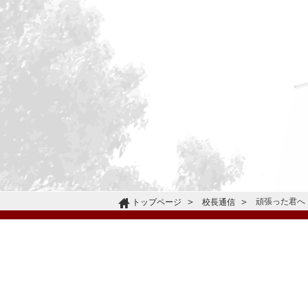
頑張った君へ
トップページ
校長通信
〒665-0805 兵庫県宝塚市雲雀丘4-2-1