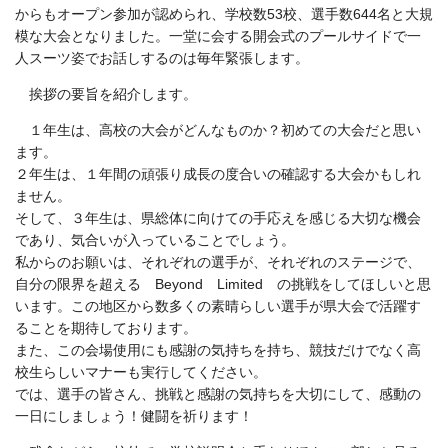
からもオープン参加が認められ、学校数53校、選手数644名と大規
模な大会となりました。一堂に会する開会式のプールサイドで一
人スーツ姿でお話しするのは毎年緊張します。
挨拶の要旨を紹介します。
１年生は、高校の大会がどんなものか？初めての大会だと思い
ます。
２年生は、１年間の頑張り成長の度合いの確認する大会かもしれ
ません。
そして、３年生は、県総体に向けての手応えを感じる大切な機会
であり、気合いが入っていることでしょう。
私からのお願いは、それぞれの選手が、それぞれのステージで、
自分の限界を超える Beyond Limited の挑戦をしてほしいと思
います。この地区から数多くの素晴らしい選手が県大会で活躍す
ることを期待しております。
また、この会場使用にも感謝の気持ちを持ち、競技だけでなく高
校生らしいマナーも実行してください。
では、選手の皆さん、挑戦と感謝の気持ちを大切にして、感動の
一日にしましょう！健闘を祈ります！