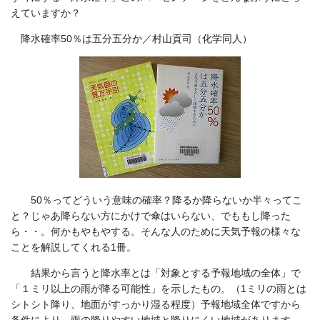
えていますか？
降水確率50％は五分五分か／村山貢司（化学同人）
50％ってどういう意味の確率？降るか降らないか半々ってこ
と？じゃあ降らない方にかけで傘はいらない、でももし降った
ら・・。何かもやもやする。そんな人のために天気予報の様々な
ことを解説してくれる1冊。
結果から言うと降水率とは「対象とする予報地域の全体」で
「１ミリ以上の雨が降る可能性」を示したもの。（1ミリの雨とは
シトシト降り、地面がすっかり湿る程度）予報地域全体ですから