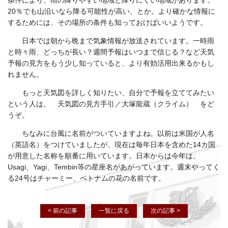
条件により、雨の降りやすい地域と降りにくい地域があります。
20％でも山沿いなら降る可能性が高い、とか。より確かな情報に
するためには、その場所の条件も知っておけばいいようです。
日本では朝から晩まで気象情報が放送されています。一時雨
と時々雨、どっちが長い？週間予報はいつまで信じる？など天気
予報の見方をもう少し知っていると、より有効活用出来るかもし
れません。
もっと天気図を詳しく知りたい、自分で予報を立ててみたい
という人は、 天気図の見方手引／大塚龍蔵（クライム） をど
うぞ。
ちなみに台風に名前がついていますよね。以前は米国が人名
（英語名）をつけていましたが、現在は毎年日本を含めた14カ国
が用意した名称を順番に用いています。日本からは今年は、
Usagi、Yagi、Tembin等の星座名があがっています。週末やってく
る24号はチャーミー、ベトナムの花の名前です。
< 前の記事
一覧に戻る
次の記事 >